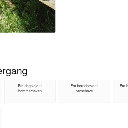
ergang
Fra dagpleje til
Fra børnehave til
Fra b
bommerhaven
børnehave