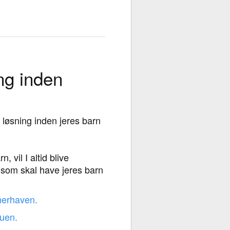
ng inden
d løsning inden jeres barn
, vil I altid blive
 som skal have jeres barn
merhaven.
tuen.