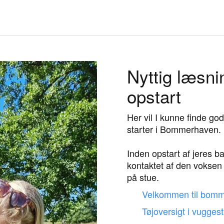
Nyttig læsni
opstart
Her vil I kunne finde go
starter i Bommerhaven.
Inden opstart af jeres barn
kontaktet af den voksen
på stue.
Velkommen til bom
Tøjoversigt i vugges