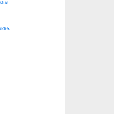
stue.
ldre.